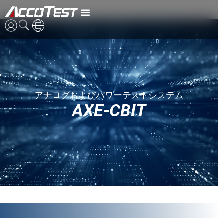
AXE-CBIT
英語
中国語
アナログおよびパワーテストシステム
日本語
AXE-CBIT