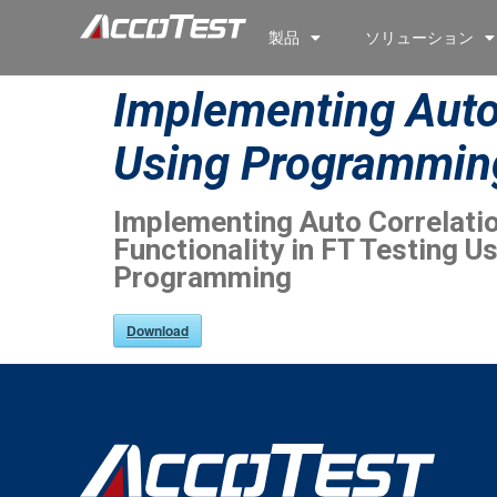
製品
ソリューション
Implementing Auto 
Using Programmin
Implementing Auto Correlati
Functionality in FT Testing U
Programming
Download