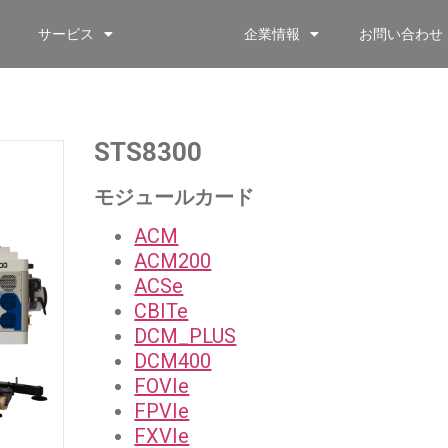
サービス
企業情報
お問い合わせ
STS8300
モジュールカード
ACM
ACM200
ACSe
CBITe
DCM_PLUS
DCM400
FOVIe
FPVIe
FXVIe