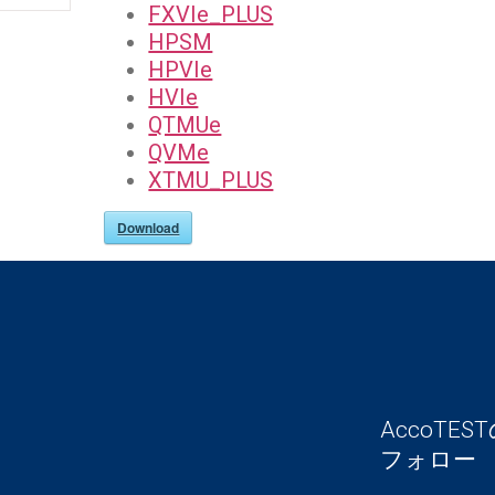
FXVIe_PLUS
HPSM
HPVIe
HVIe
QTMUe
QVMe
XTMU_PLUS
Download
AccoT
フォロー