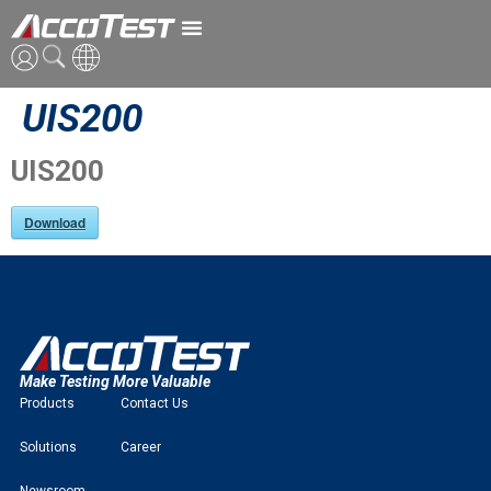
UIS200
英語
中国語
UIS200
日本語
Download
Make Testing More Valuable
Products
Contact Us
Solutions
Career
Newsroom