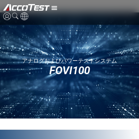
FOVI100
英語
中国語
アナログおよびパワーテストシステム
日本語
FOVI100