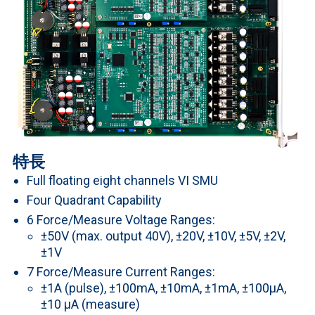
特長
Full floating eight channels VI SMU
Four Quadrant Capability
6 Force/Measure Voltage Ranges:
±50V (max. output 40V), ±20V, ±10V, ±5V, ±2V,
±1V
7 Force/Measure Current Ranges:
±1A (pulse), ±100mA, ±10mA, ±1mA, ±100μA,
±10 μA (measure)