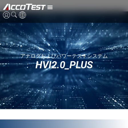
HVI2.0_PLUS
英語
中国語
アナログおよびパワーテストシステム
日本語
HVI2.0_PLUS