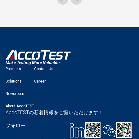
Make Testing More Valuable
Products
Contact Us
Solutions
Career
Newsroom
About AccoTEST
AccoTESTの新着情報をご覧いただけます！
フォロー