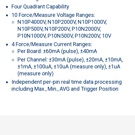
Four Quadrant Capability
10 Force/Measure Voltage Ranges:
N10P4000V, N10P2000V, N10P1000V,
N10P500V, N10P200V, P10N2000V,
P10N1000V, P10N500V, P10N200V, 10V
4 Force/Measure Current Ranges:
Per Board: ±60mA (pulse), ±40mA
Per Channel: ±30mA (pulse), ±20mA, ±10mA,
±1mA, ±100uA, ±10uA (measure only), ±1uA
(measure only)
Independent per-pin real time data processing
including Max., Min., AVG and Trigger Position