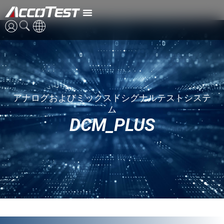
DCM_PLUS
英語
中国語
アナログおよびミックスドシグナルテストシステ
日本語
ム
DCM_PLUS