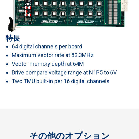
特長
64 digital channels per board
Maximum vector rate at 83.3MHz
Vector memory depth at 64M
Drive compare voltage range at N1P5 to 6V
Two TMU built-in per 16 digital channels
その他のオプション