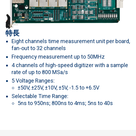
特長
Eight channels time measurement unit per board,
fan-out to 32 channels
Frequency measurement up to 50MHz
4 channels of high-speed digitizer with a sample
rate of up to 800 MSa/s
5 Voltage Ranges:
±50V, ±25V, ±10V, ±5V, -1.5 to +6.5V
Selectable Time Range:
5ns to 950ns; 800ns to 4ms; 5ns to 40s