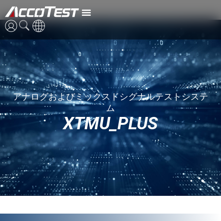
XTMU_PLUS
英語
中国語
アナログおよびミックスドシグナルテストシステ
日本語
ム
XTMU_PLUS