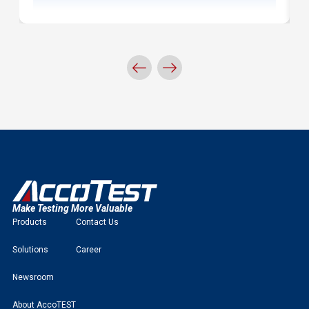
Make Testing More Valuable
Products
Contact Us
Solutions
Career
Newsroom
About AccoTEST