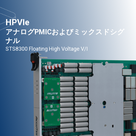
HPVIe
アナログPMICおよびミックスドシグ
ナル
STS8300 Floating High Voltage V/I