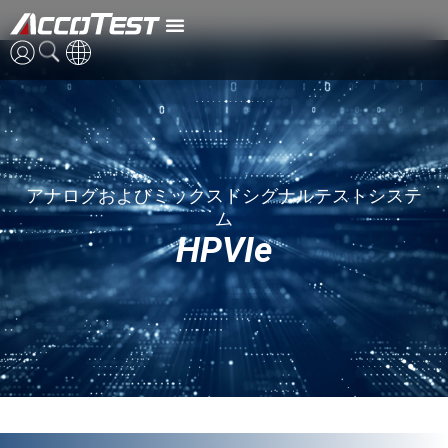
HPVIe
英語
中国語
アナログおよびミックスドシグナルテストシステ
日本語
ム
HPVIe