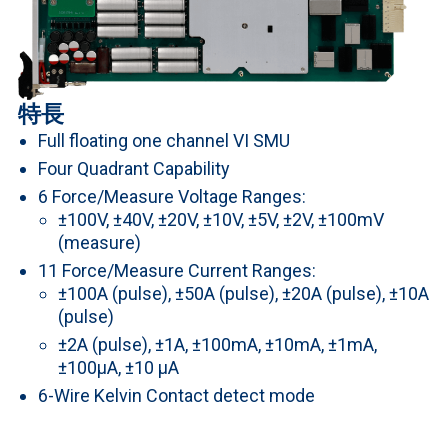
特長
Full floating one channel VI SMU
Four Quadrant Capability
6 Force/Measure Voltage Ranges:
±100V, ±40V, ±20V, ±10V, ±5V, ±2V, ±100mV
(measure)
11 Force/Measure Current Ranges:
±100A (pulse), ±50A (pulse), ±20A (pulse), ±10A
(pulse)
±2A (pulse), ±1A, ±100mA, ±10mA, ±1mA,
±100µA, ±10 µA
6-Wire Kelvin Contact detect mode