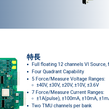
特長
Full floating 12 channels VI Source,
Four Quadrant Capability
5 Force/Measure Voltage Ranges:
±40V, ±30V, ±20V, ±10V, ±3.6V
7 Force/Measure Current Ranges:
±1A(pulse), ±100mA, ±10mA, ±1mA
Two TMU channels per bank