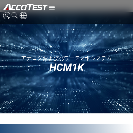
HCM1K
英語
中国語
アナログおよびパワーテストシステム
日本語
HCM1K