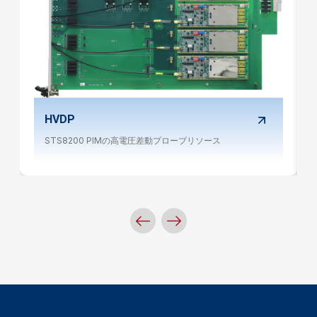
HVDP
STS8200 PIMの高電圧差動プローブリソース