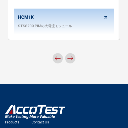
HCM1K
STS8200 PIMの大電流モジュール
Make Testing More Valuable
Products
Contact Us