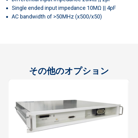
Single ended input impedance 10MΩ || 4pF
AC bandwidth of >50MHz (x500/x50)
その他のオプション