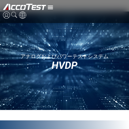
HVDP
英語
中国語
アナログおよびパワーテストシステム
日本語
HVDP