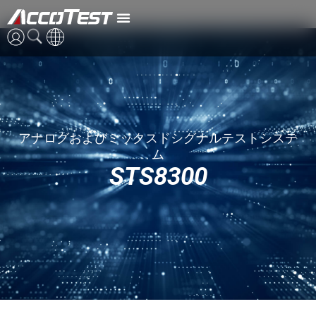
STS8300
英語
中国語
アナログおよびミックスドシグナルテストシステ
日本語
ム
STS8300